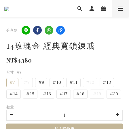
分享到
14玫瑰金 經典寬鎖鍊戒
NT$4,380
尺寸
: #7
#7
#8
#9
#10
#11
#12
#13
#14
#15
#16
#17
#18
#19
#20
數量
加入購物車