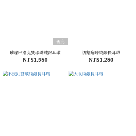
售完
璀璨巴洛克雙珍珠純銀耳環
切割扁鍊純銀長耳環
NT$1,580
NT$1,280