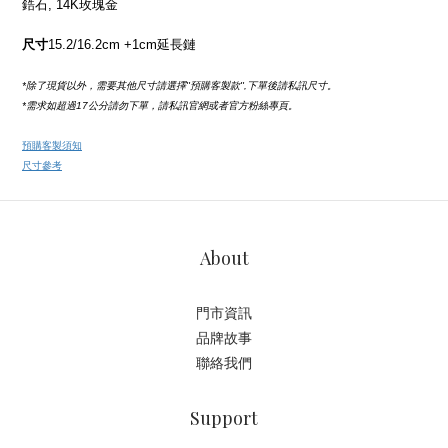
鋯石, 14K玫瑰金
尺寸
15.2/16.2
cm +1cm延長鏈
*除了現貨以外，需要其他尺寸請選擇''預購客製款'',下單後請私訊尺寸。
*需求如超過17公分請勿下單，請私訊官網或者官方粉絲專頁。
預購客製須知
尺寸參考
About
門市資訊
品牌故事
聯絡我們
Support