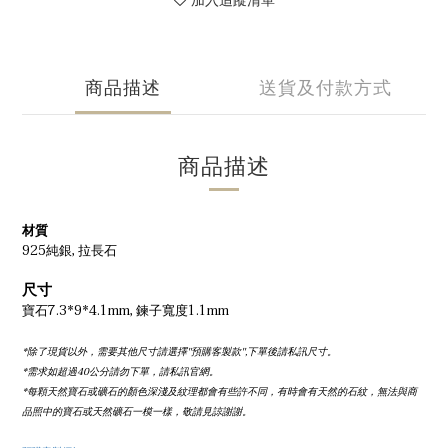
加入追蹤清單
商品描述
送貨及付款方式
商品描述
材質
925純銀, 拉長石
尺寸
寶石7.3*9*4.1mm, 鍊子寬度1.1mm
*除了現貨以外，需要其他尺寸請選擇''預購客製款'',下單後請私訊尺寸。
*需求如超過40公分請勿下單，請私訊官網。
*每顆天然寶石或礦石的顏色深淺及紋理都會有些許不同，有時會有天然的石紋，無法與商
品照中的寶石或天然礦石一模一樣，敬請見諒謝謝。