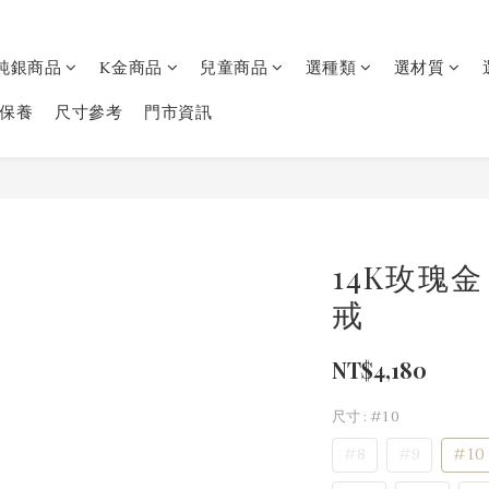
純銀商品
K金商品
兒童商品
選種類
選材質
保養
尺寸參考
門市資訊
14K玫瑰
戒
NT$4,180
尺寸
: #10
#8
#9
#10