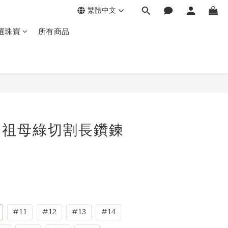
繁體中文
選珠寶
所有商品
金 祖母綠切割長鑽鍊
#11
#12
#13
#14