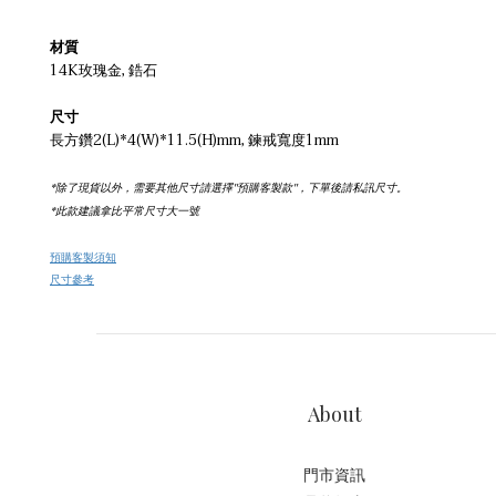
材質
14K玫瑰金, 鋯石
尺寸
長方鑽2(L)*4(W)*11.5(H)mm, 鍊戒寬度1mm
*除了現貨以外，需要其他尺寸請選擇''預購客製款''，下單後請私訊尺寸。
*此款建議拿比平常尺寸大一號
預購客製須知
尺寸參考
About
門市資訊