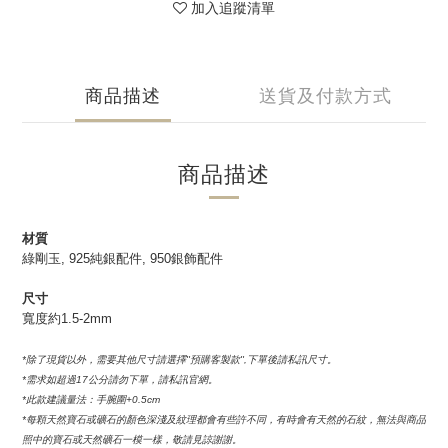
加入追蹤清單
商品描述
送貨及付款方式
商品描述
材質
綠剛玉, 925純銀配件, 950銀飾配件
尺寸
寬度約1.5-2mm
*除了現貨以外，需要其他尺寸請選擇''預購客製款'',下單後請私訊尺寸。
*需求如超過17公分請勿下單，請私訊官網。
*此款建議量法：手腕圍+0.5cm
*每顆天然寶石或礦石的顏色深淺及紋理都會有些許不同，有時會有天然的石紋，無法與商品
照中的寶石或天然礦石一模一樣，敬請見諒謝謝。