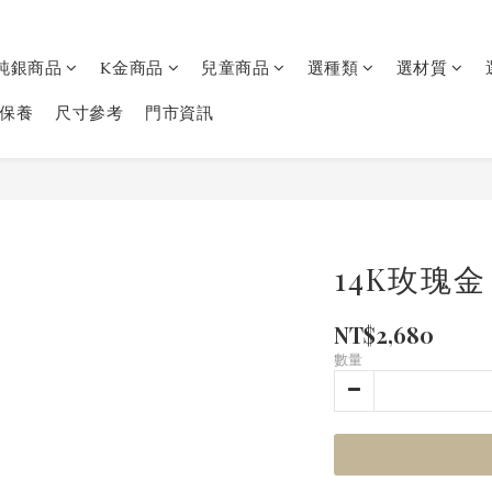
純銀商品
K金商品
兒童商品
選種類
選材質
保養
尺寸參考
門市資訊
14K玫瑰
NT$2,680
數量