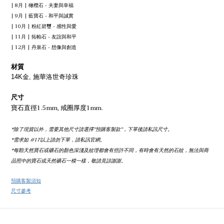
| 8月 | 橄欖石 - 夫妻與幸福
| 9月 | 藍寶石 - 和平與誠實
| 10月 | 粉紅碧璽 - 感性與愛
| 11月 | 拓帕石 - 友誼與和平
| 12月 | 丹泉石 - 想像與創造
材質
14K金, 施華洛世奇
珍珠
尺寸
寶石直徑1.5mm, 戒圈厚度1mm.
*除了現貨以外，需要其他尺寸請選擇''預購客製款''，下單後請私訊尺寸。
*需求如 #17以上請勿下單，請私訊官網。
*每顆天然寶石或礦石的顏色深淺及紋理都會有些許不同，有時會有天然的石紋，無法與商
品照中的寶石或天然礦石一模一樣，敬請見諒謝謝。
預購客製須知
尺寸參考