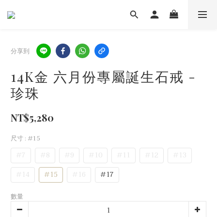
分享到
14K金 六月份專屬誕生石戒 -
珍珠
NT$5,280
尺寸
: #15
#7
#8
#9
#10
#11
#12
#13
#14
#15
#16
#17
數量