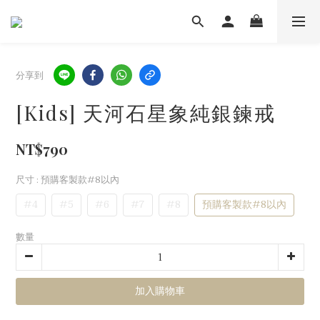
分享到
[Kids] 天河石星象純銀鍊戒
NT$790
尺寸
: 預購客製款#8以內
#4
#5
#6
#7
#8
預購客製款#8以內
數量
加入購物車