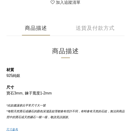
加入追蹤清單
商品描述
送貨及付款方式
商品描述
材質
925純銀
尺寸
寶石3mm, 鍊子寬度1-2mm
*此款建議拿比平常尺寸大一號
*每顆天然寶石或礦石的顏色深淺及紋理都會有些許不同，有時會有天然的石紋，無法與商品
照中的寶石或天然礦石一模一樣，敬請見諒謝謝。
尺寸參考