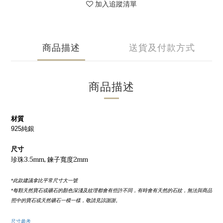
加入追蹤清單
商品描述
送貨及付款方式
商品描述
材質
925純銀
尺寸
珍珠3.5mm, 鍊子寬度2mm
*此款建議拿比平常尺寸大一號
*每顆天然寶石或礦石的顏色深淺及紋理都會有些許不同，有時會有天然的石紋，無法與商品
照中的寶石或天然礦石一模一樣，敬請見諒謝謝。
尺寸參考