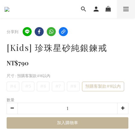
分享到
[Kids] 珍珠星砂純銀鍊戒
NT$790
尺寸
: 預購客製款#8以內
#4
#5
#6
#7
#8
預購客製款#8以內
數量
加入購物車