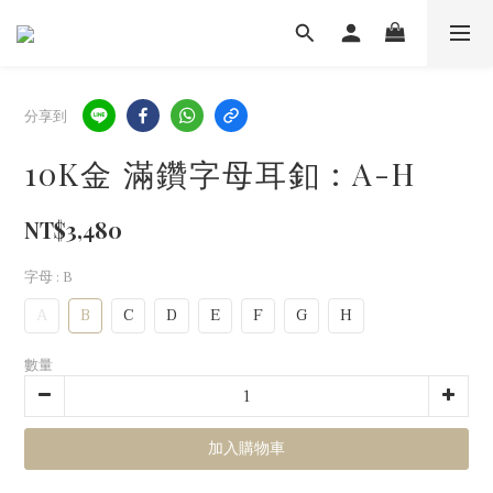
分享到
10K金 滿鑽字母耳釦 : A-H
NT$3,480
字母
: B
A
B
C
D
E
F
G
H
數量
加入購物車