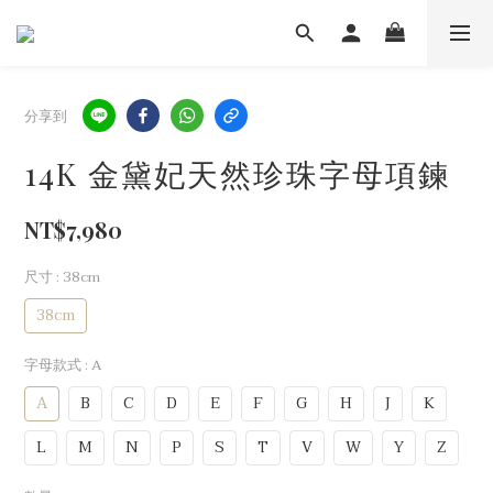
分享到
14K 金黛妃天然珍珠字母項鍊
NT$7,980
尺寸
: 38cm
38cm
字母款式
: A
A
B
C
D
E
F
G
H
J
K
L
M
N
P
S
T
V
W
Y
Z