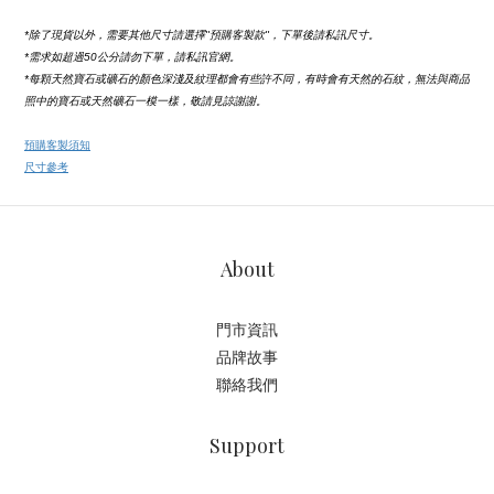
*除了現貨以外，需要其他尺寸請選擇''預購客製款''，下單後請私訊尺寸。
*需求如超過50公分請勿下單，請私訊官網。
*每顆天然寶石或礦石的顏色深淺及紋理都會有些許不同，有時會有天然的石紋，無法與商品
照中的寶石或天然礦石一模一樣，敬請見諒謝謝。
預購客製須知
尺寸參考
About
門市資訊
品牌故事
聯絡我們
Support