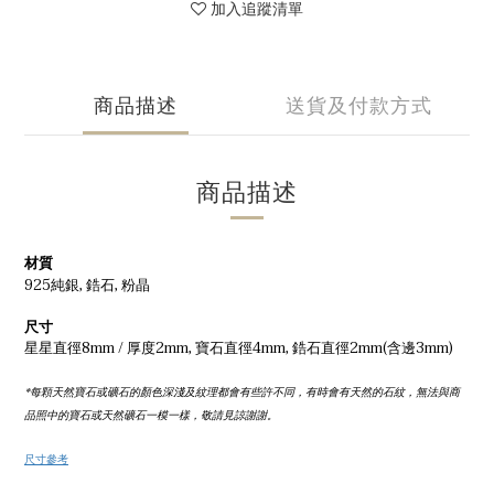
加入追蹤清單
商品描述
送貨及付款方式
商品描述
材質
925純銀, 鋯石, 粉晶
尺寸
星星直徑8mm / 厚度2mm, 寶石直徑4mm, 鋯石直徑2mm(含邊3mm)
*每顆天然寶石或礦石的顏色深淺及紋理都會有些許不同，有時會有天然的石紋，無法與商
品照中的寶石或天然礦石一模一樣，敬請見諒謝謝。
尺寸參考