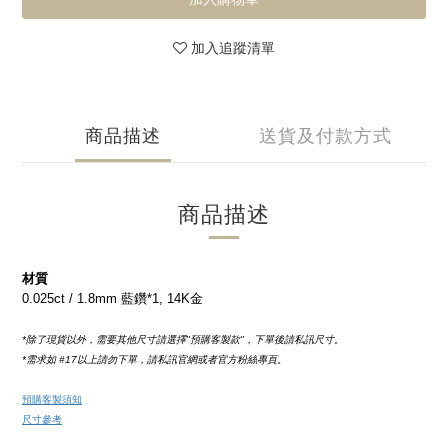
加入追蹤清單
商品描述
送貨及付款方式
商品描述
材質
0.025ct / 
1.8mm
 藍鑽*1, 14K金
*除了現貨以外，需要其他尺寸請選擇''預購客製款''，下單後請私訊尺寸。
*需求如
 #17
以上請勿下單，請私訊官網或者官方粉絲專頁。
預購客製須知
尺寸參考