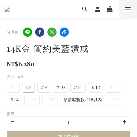
分享到
14K金 簡約美藍鑽戒
NT$6,280
尺寸
: #8
#7
#8
#9
#10
#11
#12
#13
#14
#15
#16
預購客製款#16以內
#17
數量
加入購物車