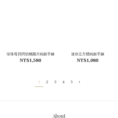
珍珠母貝閃切橢圓片純銀手鍊
迷你立方體純銀手鍊
NT$1,580
NT$1,080
1
2
3
4
5
About