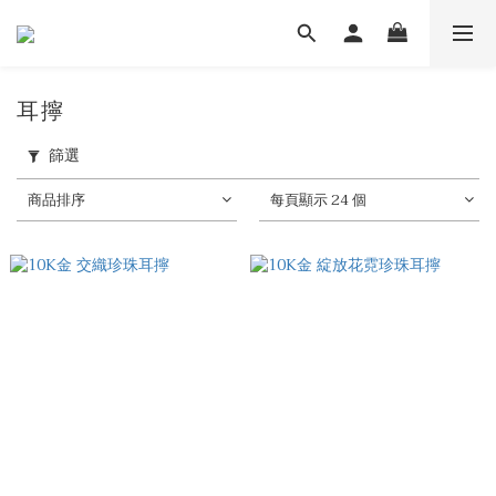
耳擰
篩選
商品排序
每頁顯示 24 個