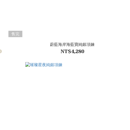
售完
蔚藍海岸海藍寶純銀項鍊
0
NT$4,280