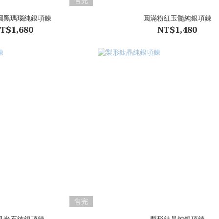
售完
圓黑瑪瑙純銀項鍊
圓滿粉紅玉髓純銀項鍊
T$1,680
NT$1,480
售完
月光石純銀項鍊
梨形鈦晶純銀項鍊