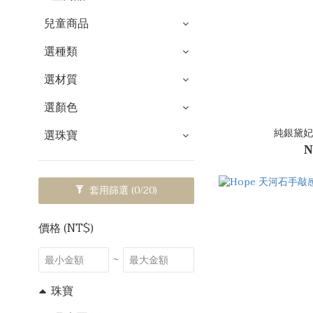
兒童商品
選種類
選材質
選顏色
純銀黛妃
選珠寶
N
套用篩選
(0/20)
價格 (NT$)
~
珠寶