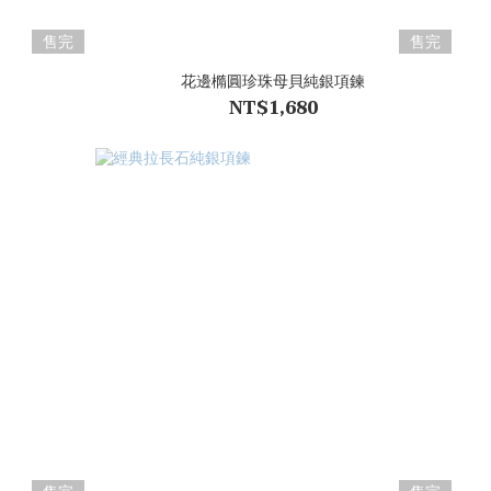
售完
售完
花邊橢圓珍珠母貝純銀項鍊
NT$1,680