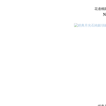
花邊橢
N
經典