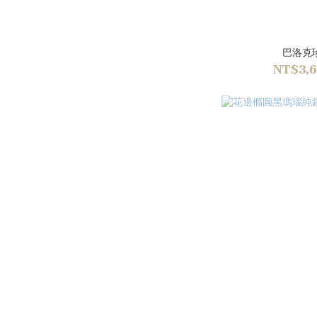
巴洛克
NT$3,6