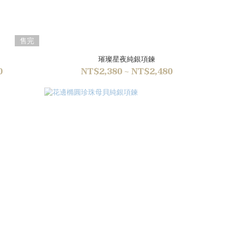
售完
璀璨星夜純銀項鍊
0
NT$2,380 ~ NT$2,480