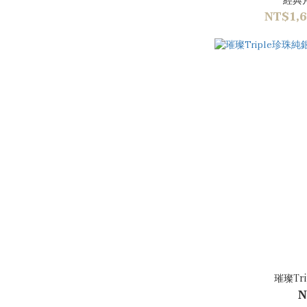
NT$1,6
璀璨Tr
N