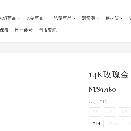
純銀商品
K金商品
兒童商品
選種類
選材質
保養
尺寸參考
門市資訊
14K玫瑰
NT$9,980
尺寸
: #12
#7
#8
#9
#14
#15
#