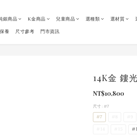
純銀商品
K金商品
兒童商品
選種類
選材質
保養
尺寸參考
門市資訊
14K金 
NT$10,800
尺寸
: #7
#7
#8
#9
#14
#15
#