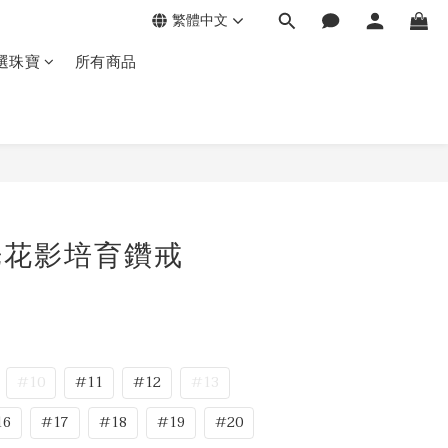
繁體中文
選珠寶
所有商品
鏤光花影培育鑽戒
#10
#11
#12
#13
16
#17
#18
#19
#20