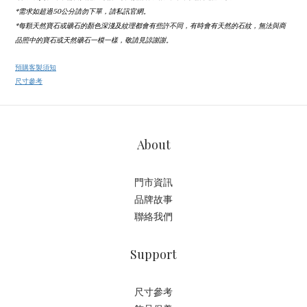
*需求如超過50公分請勿下單，請私訊官網。
*每顆天然寶石或礦石的顏色深淺及紋理都會有些許不同，有時會有天然的石紋，無法與商
品照中的寶石或天然礦石一模一樣，敬請見諒謝謝。
預購客製須知
尺寸參考
About
門市資訊
品牌故事
聯絡我們
Support
尺寸參考