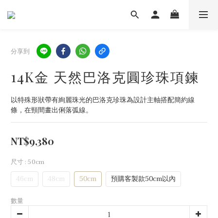
分享到
14K金 天然巴洛克圓珍珠項鍊
以特殊形狀帶有絢麗珠光的巴洛克珍珠為設計主軸搭配簡約線
條，在頸間畫出俐落弧線。
NT$9,380
尺寸
: 50cm
46cm
48cm
50cm
預購客製款50cm以內
數量