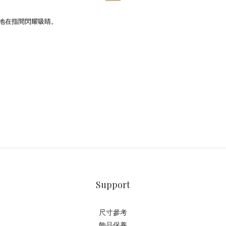
方地在指間閃耀吸睛。
Support
尺寸參考
飾品保養