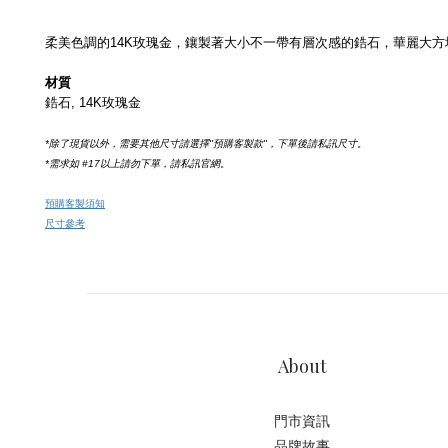
柔美色調的14K玫瑰金，鑲製著大小不一帶有層次感的鋯石，華麗大
材質
鋯石, 14K玫瑰金
*除了現貨以外，需要其他尺寸請選擇''預購客製款''，下單後請私訊尺寸。
*需求如
 #17
以上請勿下單，請私訊官網。
預購客製須知
尺寸參考
About
門市資訊
品牌故事