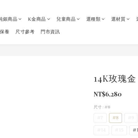
純銀商品
K金商品
兒童商品
選種類
選材質
保養
尺寸參考
門市資訊
14K玫瑰
NT$6,280
尺寸
: #8
#7
#8
#9
#14
#15
#