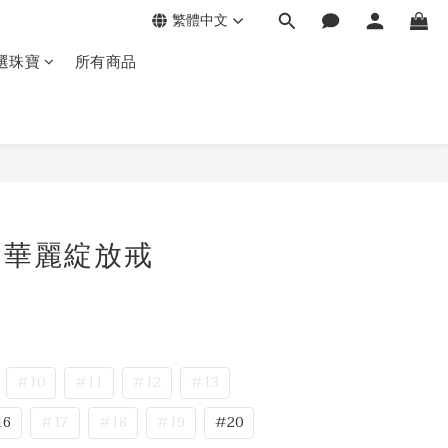
繁體中文
選珠寶
所有商品
金 華麗綻放戒
#10
#11
#12
#13
16
#17
#18
#19
#20