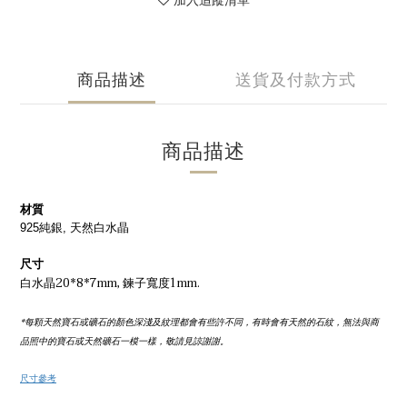
加入追蹤清單
商品描述
送貨及付款方式
商品描述
材質
925純銀, 天然白水晶
尺寸
白水晶20*8*7mm, 鍊子寬度1mm.
*每顆天然寶石或礦石的顏色深淺及紋理都會有些許不同，有時會有天然的石紋，無法與商
品照中的寶石或天然礦石一模一樣，敬請見諒謝謝。
尺寸參考