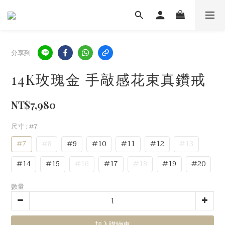
分享到
14K玫瑰金 手敲感花束真鑽戒
NT$7,980
尺寸
: #7
#7
#8
#9
#10
#11
#12
#13
#14
#15
#16
#17
#18
#19
#20
數量
加入購物車