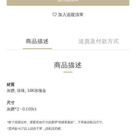
加入追蹤清單
商品描述
送貨及付款方式
商品描述
材質
灰鑽, 珍珠, 14K玫瑰金
尺寸
灰鑽*2 - 0.109ct
*除了現貨以外，需要其他尺寸請選擇''預購客製款''，下單後請私訊尺寸。
*需求如
以上請勿下單，請私訊官網。
#17