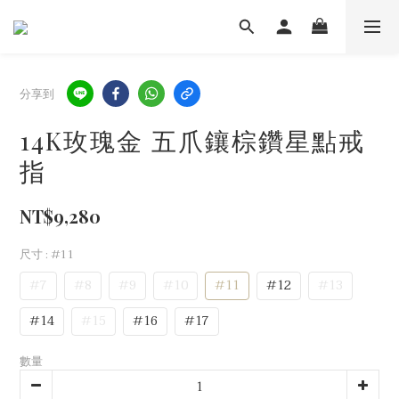
分享到
14K玫瑰金 五爪鑲棕鑽星點戒
指
NT$9,280
尺寸
: #11
#7
#8
#9
#10
#11
#12
#13
#14
#15
#16
#17
數量