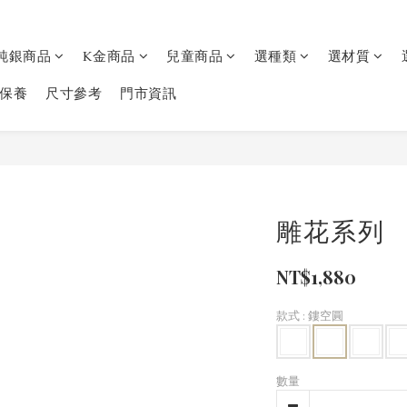
純銀商品
K金商品
兒童商品
選種類
選材質
保養
尺寸參考
門市資訊
雕花系列
NT$1,880
款式
: 鏤空圓
數量