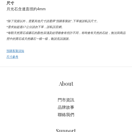
尺寸
月光石含邊直徑約4mm
*除了現貨以外，需要其他尺寸請選擇''預購客製款'',下單後請私訊尺寸。
*需求如超過17公分請勿下單，請私訊官網。
*每顆天然寶石或礦石的顏色深淺及紋理都會有些許不同，有時會有天然的石紋，無法與商品
照中的寶石或天然礦石一模一樣，敬請見諒謝謝。
預購客製須知
尺寸參考
About
門市資訊
品牌故事
聯絡我們
Support