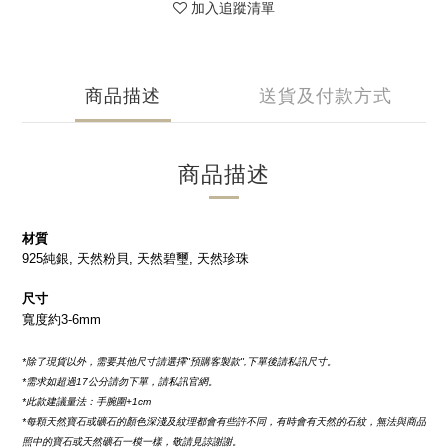
加入追蹤清單
商品描述
送貨及付款方式
商品描述
材質
925純銀, 天然粉貝, 天然碧璽, 天然珍珠
尺寸
寬度約3-6mm
*除了現貨以外，需要其他尺寸請選擇''預購客製款'',下單後請私訊尺寸。
*需求如超過17公分請勿下單，請私訊官網。
*此款建議量法：手腕圍+1cm
*每顆天然寶石或礦石的顏色深淺及紋理都會有些許不同，有時會有天然的石紋，無法與商品
照中的寶石或天然礦石一模一樣，敬請見諒謝謝。