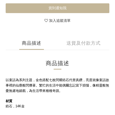
貨到通知我
加入追蹤清單
商品描述
送貨及付款方式
商品描述
以童話為系列主題，金色搭配七枚閃耀鋯石代替真鑽，亮度就像童話故
事裡的仙塵般閃爍著。繁忙的生活中能偶爾忘記當下煩惱，像精靈般無
憂無慮地嬉戲，為生活帶來種種奇蹟。
材質
鋯石 , 14K金