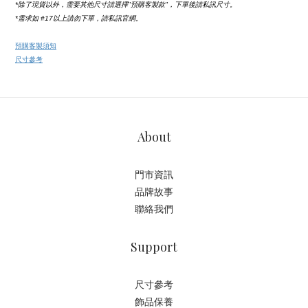
*除了現貨以外，需要其他尺寸請選擇''預購客製款''，下單後請私訊尺寸。
*需求如
 #17
以上請勿下單，請私訊官網。
預購客製須知
尺寸參考
About
門市資訊
品牌故事
聯絡我們
Support
尺寸參考
飾品保養