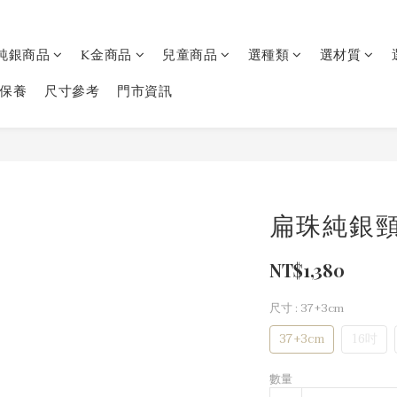
純銀商品
K金商品
兒童商品
選種類
選材質
保養
尺寸參考
門市資訊
扁珠純銀
NT$1,380
尺寸
: 37+3cm
37+3cm
16吋
數量