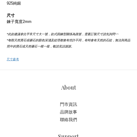
925純銀
尺寸
鍊子寬度2mm
*此款建議拿比平常尺寸大一號，款式因鍊型關係為跳號，需要訂製尺寸請先詢問~~
*每顆天然寶石或礦石的顏色深淺及紋理都會有些許不同，有時會有天然的石紋，無法與商品
照中的寶石或天然礦石一模一樣，敬請見諒謝謝。
尺寸參考
About
門市資訊
品牌故事
聯絡我們
Support