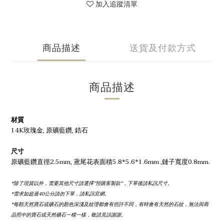
加入追蹤清單
商品描述
送貨及付款方式
商品描述
材質
14K玫瑰金, 原礦藍鑽, 鋯石
尺寸
原礦藍鑽直徑2.5mm, 鳶尾花表面積5.8*5.6*1.6mm ,鏈子寬度0.8mm.
*除了現貨以外，需要其他尺寸請選擇''預購客製款''，下單後請私訊尺寸。
*需求如超過40公分請勿下單，請私訊官網。
*每顆天然寶石或礦石的顏色深淺及紋理都會有些許不同，有時會有天然的石紋，無法與商
品照中的寶石或天然礦石一模一樣，敬請見諒謝謝。