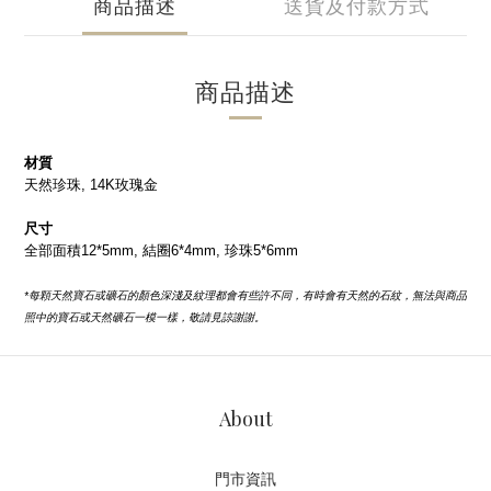
商品描述
送貨及付款方式
商品描述
材質
天然珍珠, 14K玫瑰金
尺寸
全部面積12*5mm, 結圈6*4mm, 珍珠5*6mm
*每顆天然寶石或礦石的顏色深淺及紋理都會有些許不同，有時會有天然的石紋，無法與商品
照中的寶石或天然礦石一模一樣，敬請見諒謝謝。
About
門市資訊