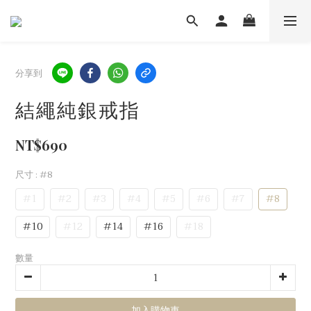
分享到
結繩純銀戒指
NT$690
尺寸
: #8
#1
#2
#3
#4
#5
#6
#7
#8
#10
#12
#14
#16
#18
數量
加入購物車