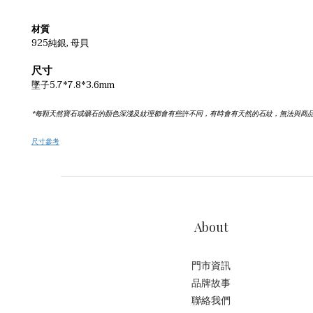
材質
925純銀, 母貝
尺寸
墜子5.7*7.8*3.6mm
*每顆天然寶石或礦石的顏色深淺及紋理都會有些許不同，有時會有天然的石紋，無法與商
尺寸參考
About
門市資訊
品牌故事
聯絡我們