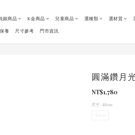
純銀商品
K金商品
兒童商品
選種類
選材質
保養
尺寸參考
門市資訊
圓滿鑽月
NT$1,780
尺寸
: 40cm
40cm