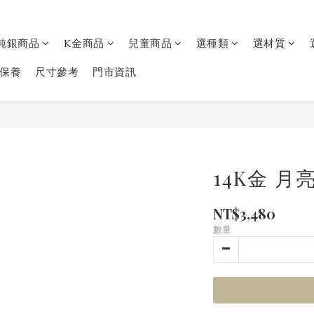
純銀商品
K金商品
兒童商品
選種類
選材質
保養
尺寸參考
門市資訊
14K金 
NT$3,480
數量