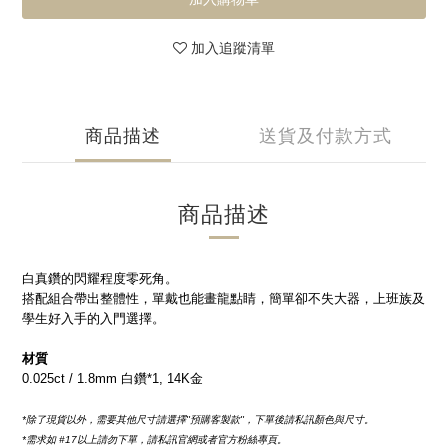
加入追蹤清單
商品描述
送貨及付款方式
商品描述
白真鑽的閃耀程度零死角。
搭配組合帶出整體性，單戴也能畫龍點睛，簡單卻不失大器，上班族及
學生好入手的入門選擇。
材質
0.025ct / 
1.8mm
 白鑽*1, 14K金
*除了現貨以外，需要其他尺寸請選擇''預購客製款''，下單後請私訊顏色與尺寸。
*需求如
 #17
以上請勿下單，請私訊官網或者官方粉絲專頁。