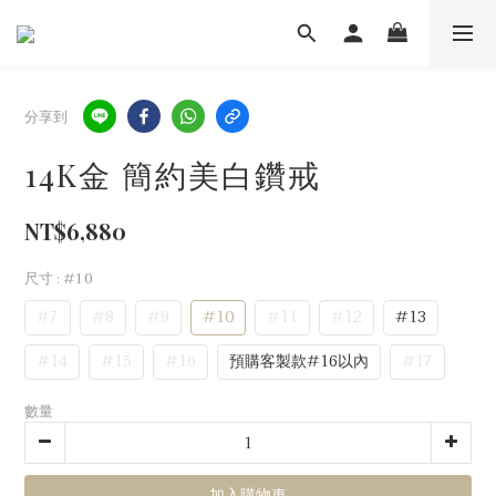
分享到
14K金 簡約美白鑽戒
NT$6,880
尺寸
: #10
#7
#8
#9
#10
#11
#12
#13
#14
#15
#16
預購客製款#16以內
#17
數量
加入購物車