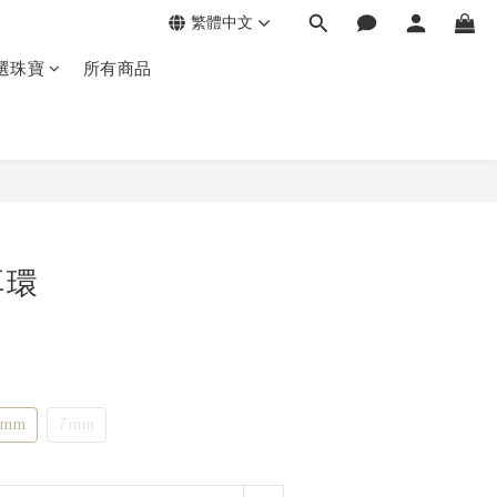
繁體中文
選珠寶
所有商品
耳環
5mm
7mm