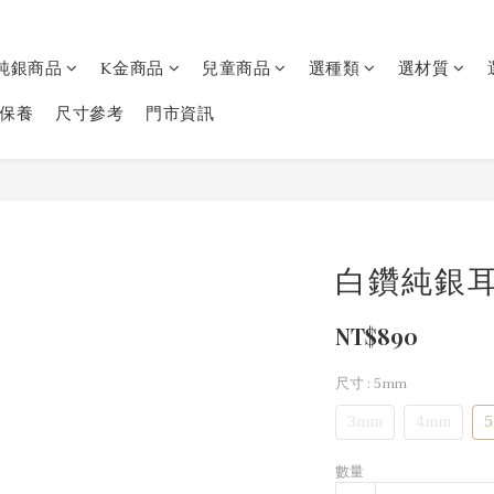
純銀商品
K金商品
兒童商品
選種類
選材質
保養
尺寸參考
門市資訊
白鑽純銀
NT$890
尺寸
: 5mm
3mm
4mm
數量