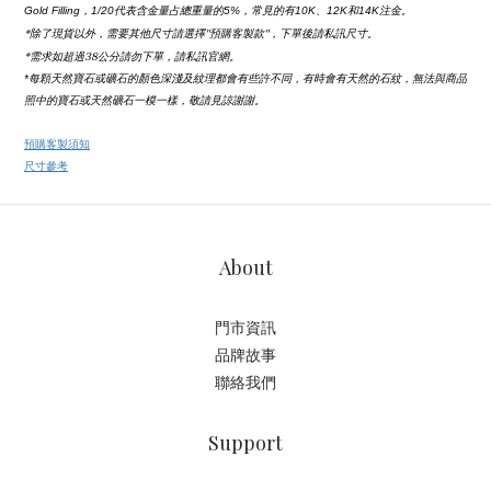
Gold Filling，1/20代表含金量占總重量的5%，常見的有10K、12K和14K注金。
*除了現貨以外，需要其他尺寸請選擇''預購客製款''，下單後請私訊尺寸。
*需求如超過38公分請勿下單，請私訊官網。
*每顆天然寶石或礦石的顏色深淺及紋理都會有些許不同，有時會有天然的石紋，無法與商品
照中的寶石或天然礦石一模一樣，敬請見諒謝謝。
預購客製須知
尺寸參考
About
門市資訊
品牌故事
聯絡我們
Support