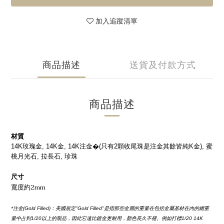
加入追蹤清單
商品描述
送貨及付款方式
商品描述
材質
14K玫瑰金, 14K金, 14K注金�(只有2顆收尾珠是注金其餘皆純K金), 蜜
桃月光石, 拉長石, 珍珠
尺寸
寬度約2mm
*注金(Gold Filled)：美國規定"Gold Filled"是指那些金層的重量在包括金屬基材在內的總重
量中占到1/20以上的製品，因此它遠比鍍金更耐用，顏色長久不褪。例如打標1/20 14K 