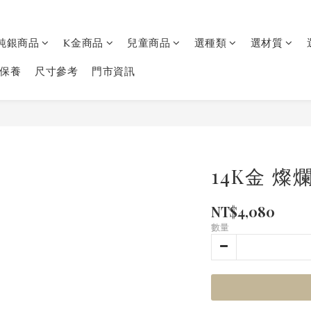
純銀商品
K金商品
兒童商品
選種類
選材質
保養
尺寸參考
門市資訊
14K金 
NT$4,080
數量