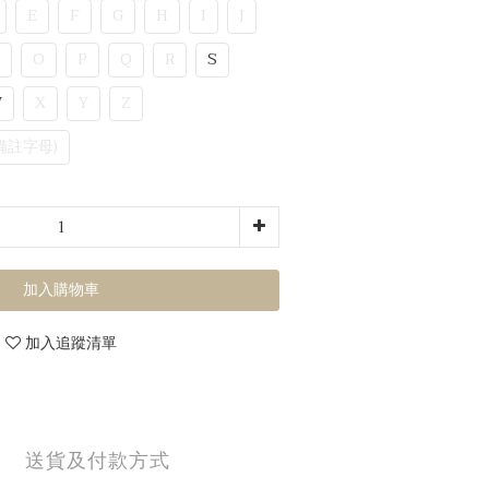
E
F
G
H
I
J
O
P
Q
R
S
W
X
Y
Z
備註字母)
加入購物車
加入追蹤清單
送貨及付款方式