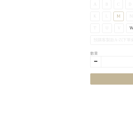
A
B
C
D
K
L
M
N
T
U
V
預購客製款A-Z(下單
數量