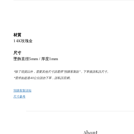
材質
14K玫瑰金
尺寸
墜飾直徑5mm / 厚度1mm
*除了現貨以外，需要其他尺寸請選擇''預購客製款''，下單後請私訊尺寸。
*需求如超過40公分請勿下單，請私訊官網。
預購客製須知
尺寸參考
About