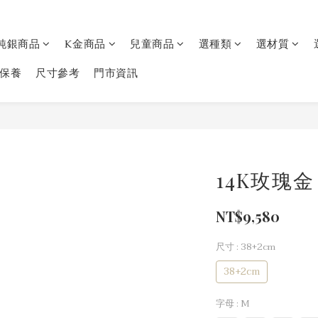
純銀商品
K金商品
兒童商品
選種類
選材質
保養
尺寸參考
門市資訊
14K玫瑰金 
NT$9,580
尺寸
: 38+2cm
38+2cm
字母
: M