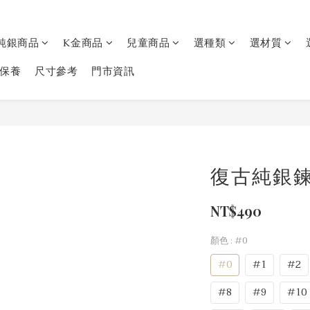
純銀商品
K金商品
兒童商品
選種類
選材質
保養
尺寸參考
門市資訊
復古純銀
NT$490
顏色
: #0
#0
#1
#2
#8
#9
#10