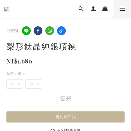
分享到
梨形鈦晶純銀項鍊
NT$1,680
顏色
: 40cm
40cm
45cm
售完
貨到通知我