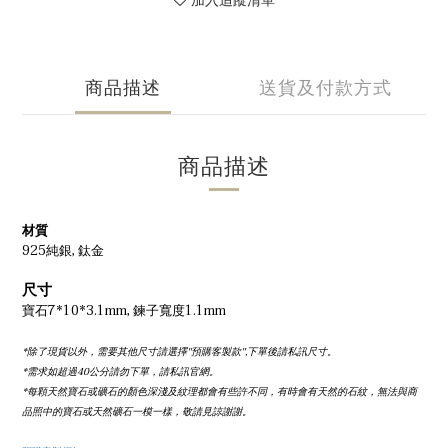
加入追蹤清單
商品描述
送貨及付款方式
商品描述
材質
925純銀, 鈦金
尺寸
寶石7*10*3.1mm, 鍊子寬度1.1mm
*除了現貨以外，需要其他尺寸請選擇''預購客製款'',下單後請私訊尺寸。
*需求如超過40公分請勿下單，請私訊官網。
*每顆天然寶石或礦石的顏色深淺及紋理都會有些許不同，有時會有天然的石紋，無法與商
品照中的寶石或天然礦石一模一樣，敬請見諒謝謝。