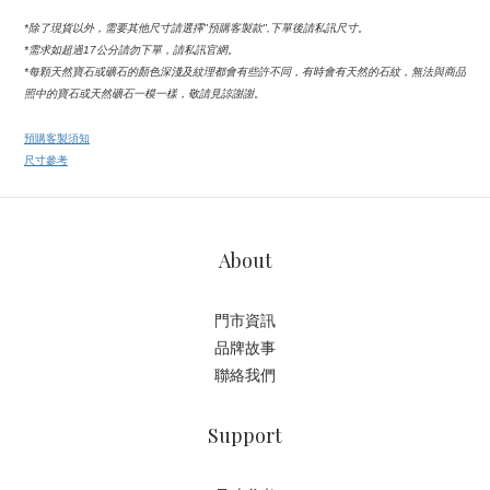
*除了現貨以外，需要其他尺寸請選擇''預購客製款'',下單後請私訊尺寸。
*需求如超過17公分請勿下單，請私訊官網。
*每顆天然寶石或礦石的顏色深淺及紋理都會有些許不同，有時會有天然的石紋，無法與商品
照中的寶石或天然礦石一模一樣，敬請見諒謝謝。
預購客製須知
尺寸參考
About
門市資訊
品牌故事
聯絡我們
Support